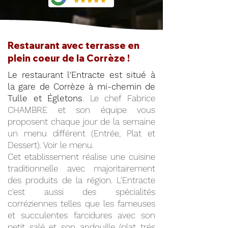
Restaurant avec terrasse en
plein coeur de la Corrèze !
Le restaurant l'Entracte est situé à
la gare de Corrèze à mi-chemin de
Tulle et Égletons
. Le chef Fabrice
CHAMBRE et son équipe vous
proposent chaque jour de la semaine
un menu différent (Entrée, Plat et
Dessert). Voir le menu.
Cet etablissement réalise une cuisine
traditionnelle avec majoritairement
des produits de la région. L'Entracte
c'est aussi des spécialités
corréziennes telles que les fameuses
et succulentes farcidures avec son
petit salé et son andouille (plat trés