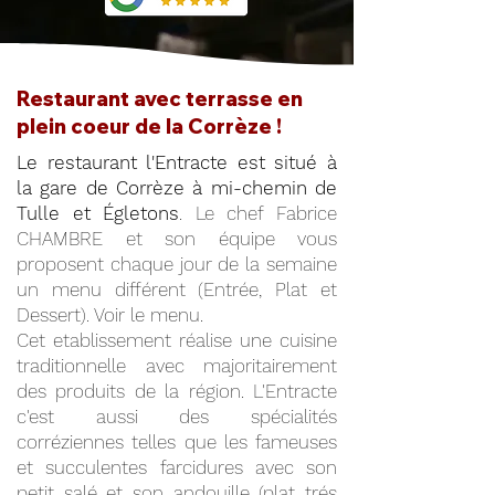
Restaurant avec terrasse en
plein coeur de la Corrèze !
Le restaurant l'Entracte est situé à
la gare de Corrèze à mi-chemin de
Tulle et Égletons
. Le chef Fabrice
CHAMBRE et son équipe vous
proposent chaque jour de la semaine
un menu différent (Entrée, Plat et
Dessert). Voir le menu.
Cet etablissement réalise une cuisine
traditionnelle avec majoritairement
des produits de la région. L'Entracte
c'est aussi des spécialités
corréziennes telles que les fameuses
et succulentes farcidures avec son
petit salé et son andouille (plat trés