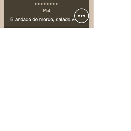
Plat
Brandade de morue, salade verte
Dessert
Paris-Brest
Café
Je réserve
05 44 40 24 96