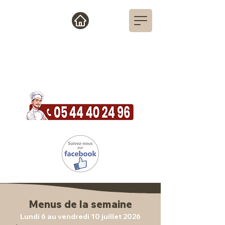
L'ENTRACTE
Restaurant - Traiteur
32 Route des Monédières - 19800 Corrèze
Menus de la semaine
Lundi 6 au vendredi 10 juillet 2026