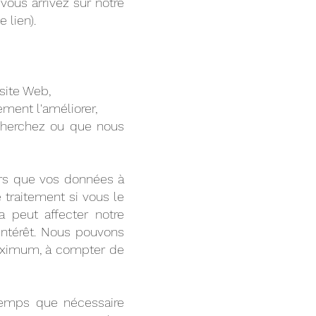
 vous arrivez sur notre
e lien).
 site Web,
ement l'améliorer,
echerchez ou que nous
urs que vos données à
 traitement si vous le
a peut affecter notre
intérêt. Nous pouvons
maximum, à compter de
temps que nécessaire