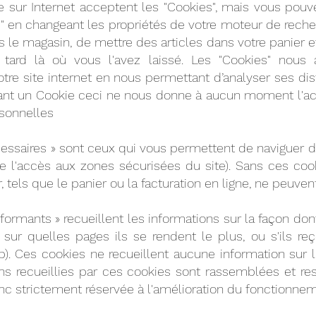
 sur Internet acceptent les "Cookies", mais vous po
" en changeant les propriétés de votre moteur de reche
 le magasin, de mettre des articles dans votre panier et
 tard là où vous l'avez laissé. Les "Cookies" nous 
re site internet en nous permettant d’analyser ses dis
ant un Cookie ceci ne nous donne à aucun moment l'acc
rsonnelles
essaires » sont ceux qui vous permettent de naviguer dan
 l'accès aux zones sécurisées du site). Sans ces cook
r, tels que le panier ou la facturation en ligne, ne peuven
formants » recueillent les informations sur la façon dont 
, sur quelles pages ils se rendent le plus, ou s'ils r
). Ces cookies ne recueillent aucune information sur l'i
ons recueillies par ces cookies sont rassemblées et r
onc strictement réservée à l'amélioration du fonctionnem