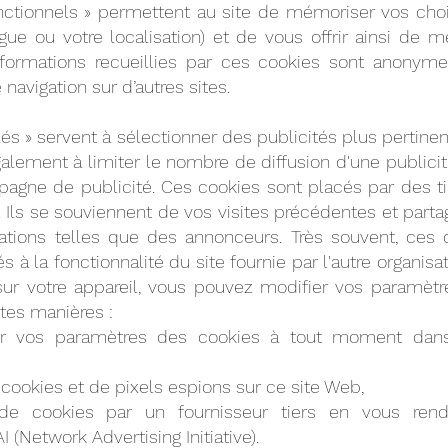
onctionnels » permettent au site de mémoriser vos c
angue ou votre localisation) et de vous offrir ainsi de m
nformations recueillies par ces cookies sont anony
 navigation sur d’autres sites.
lés » servent à sélectionner des publicités plus pertine
également à limiter le nombre de diffusion d'une publici
mpagne de publicité. Ces cookies sont placés par des tie
e. Ils se souviennent de vos visites précédentes et part
sations telles que des annonceurs. Très souvent, ces c
iés à la fonctionnalité du site fournie par l'autre organis
ur votre appareil, vous pouvez modifier vos paramètr
ntes manières :
r vos paramètres des cookies à tout moment dan
de cookies et de pixels espions sur ce site Web,
on de cookies par un fournisseur tiers en vous re
 (Network Advertising Initiative).