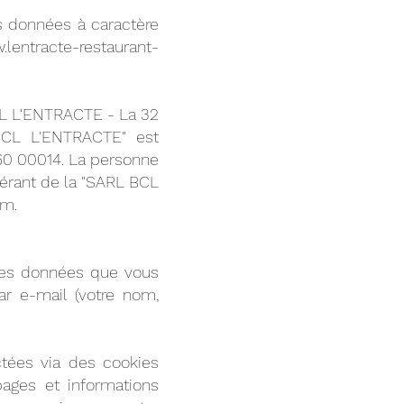
 données à caractère
.lentracte-restaurant-
CL L'ENTRACTE - La 32
BCL L'ENTRACTE" est
460 00014. La personne
érant de la "SARL BCL
om.
 des données que vous
r e-mail (votre nom,
ectées via des cookies
pages et informations