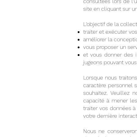
consultées lors de l'u
site en cliquant sur un
L'objectif de la colle
traiter et exécuter v
améliorer la conceptio
vous proposer un serv
et vous donner des i
jugeons pouvant vous ê
Lorsque nous traiton
caractère personnel s
souhaitez. Veuillez 
capacité à mener les
traiter vos données 
votre dernière interac
Nous ne conserveron