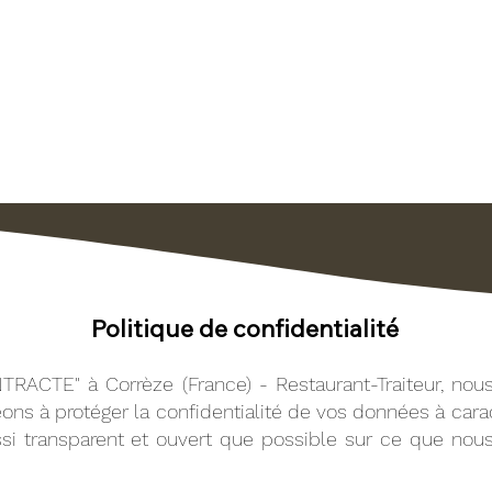
L'ENTRACTE
Restaurant - Traiteur
32 Route des Monédières - 19800 Corrèze
CES TRAITEUR
AVIS CLIENTS
PHOTOS
ACT
Politique de confidentialité
RACTE" à Corrèze (France) - Restaurant-Traiteur, nous
ons à protéger la confidentialité de vos données à cara
ussi transparent et ouvert que possible sur ce que nou