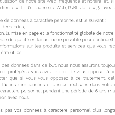
tilisation de notre site Web [fréquence et horaire] et, si
 lien à partir d'un autre site Web, l'URL de la page avec l
cte de données à caractère personnel est le suivant :
os demandes,
n, la mise en page et la fonctionnalité globale de notre
ice de qualité en faisant notre possible pour continuell
nformations sur les produits et services que vous r
tre utiles.
s ces données dans ce but, nous nous assurons toujo
ont protégées. Vous avez le droit de vous opposer à ce
noter que si vous vous opposez à ce traitement, cel
 tâches mentionnées ci-dessus, réalisées dans votre 
à caractère personnel pendant une période de 6 ans 
tion avec nous.
s pas vos données à caractère personnel plus long