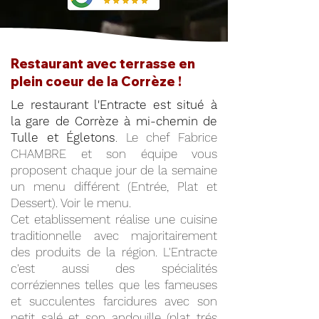
Restaurant avec terrasse en
plein coeur de la Corrèze !
Le restaurant l'Entracte est situé à
la gare de Corrèze à mi-chemin de
Tulle et Égletons
. Le chef Fabrice
CHAMBRE et son équipe vous
proposent chaque jour de la semaine
un menu différent (Entrée, Plat et
Dessert). Voir le menu.
Cet etablissement réalise une cuisine
traditionnelle avec majoritairement
des produits de la région. L'Entracte
c'est aussi des spécialités
corréziennes telles que les fameuses
et succulentes farcidures avec son
petit salé et son andouille (plat trés