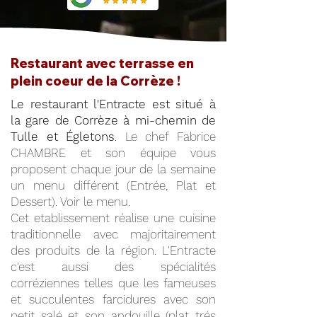
Restaurant avec terrasse en
plein coeur de la Corrèze !
Le restaurant l'Entracte est situé à
la gare de Corrèze à mi-chemin de
Tulle et Égletons
. Le chef Fabrice
CHAMBRE et son équipe vous
proposent chaque jour de la semaine
un menu différent (Entrée, Plat et
Dessert). Voir le menu.
Cet etablissement réalise une cuisine
traditionnelle avec majoritairement
des produits de la région. L'Entracte
c'est aussi des spécialités
corréziennes telles que les fameuses
et succulentes farcidures avec son
petit salé et son andouille (plat trés