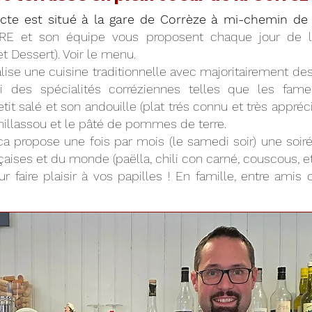
acte est situé à la gare de Corrèze à mi-chemin de 
RE et son équipe vous proposent chaque jour de
 et Dessert). Voir le menu.
ise une cuisine traditionnelle avec majoritairement des 
ssi des spécialités corréziennes telles que les fam
tit salé et son andouille (plat trés connu et très appré
e millassou et le pâté de pommes de terre.
brica propose une fois par mois (le samedi soir) une so
aises et du monde (paëlla, chili con carné, couscous, etc.
r faire plaisir à vos papilles ! En famille, entre amis