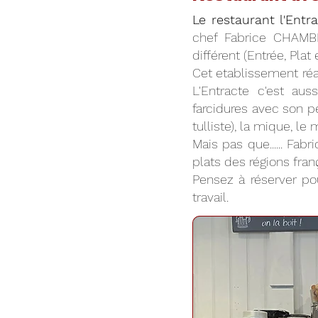
Le restaurant l'Entr
chef Fabrice CHAMB
différent (Entrée, Plat
Cet etablissement réal
L'Entracte c'est au
farcidures avec son pe
tulliste), la mique, l
Mais pas que...... Fa
plats des régions franç
Pensez à réserver pou
travail.