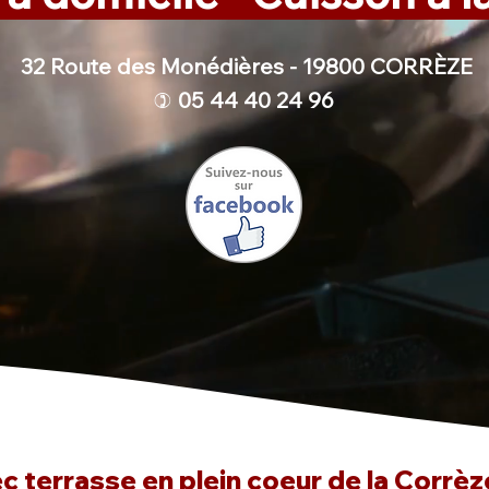
32 Route des Monédières - 19800 CORRÈZE
05 44 40 24 96
)
 terrasse en plein coeur de la Corrèze