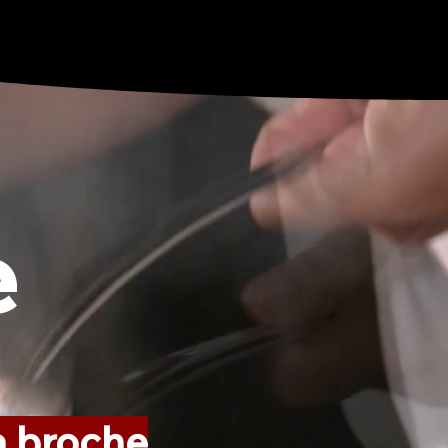
e
la broche