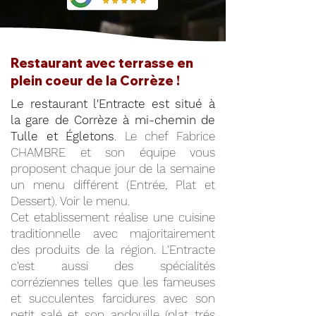
Restaurant avec terrasse en
plein coeur de la Corrèze !
Le restaurant l'Entracte est situé à
la gare de Corrèze à mi-chemin de
Tulle et Égletons
. Le chef Fabrice
CHAMBRE et son équipe vous
proposent chaque jour de la semaine
un menu différent (Entrée, Plat et
Dessert). Voir le menu.
Cet etablissement réalise une cuisine
traditionnelle avec majoritairement
des produits de la région. L'Entracte
c'est aussi des spécialités
corréziennes telles que les fameuses
et succulentes farcidures avec son
petit salé et son andouille (plat trés