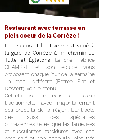
Restaurant avec terrasse en
plein coeur de la Corrèze !
Le restaurant l'Entracte est situé à
la gare de Corrèze à mi-chemin de
Tulle et Égletons
. Le chef Fabrice
CHAMBRE et son équipe vous
proposent chaque jour de la semaine
un menu différent (Entrée, Plat et
Dessert). Voir le menu.
Cet etablissement réalise une cuisine
traditionnelle avec majoritairement
des produits de la région. L'Entracte
c'est aussi des spécialités
corréziennes telles que les fameuses
et succulentes farcidures avec son
petit salé et son andouille (plat trés