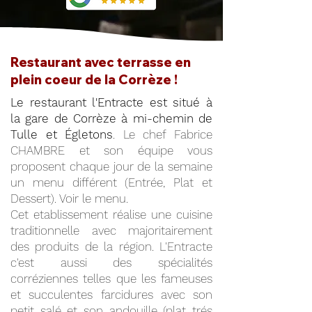
Restaurant avec terrasse en
plein coeur de la Corrèze !
Le restaurant l'Entracte est situé à
la gare de Corrèze à mi-chemin de
Tulle et Égletons
. Le chef Fabrice
CHAMBRE et son équipe vous
proposent chaque jour de la semaine
un menu différent (Entrée, Plat et
Dessert). Voir le menu.
Cet etablissement réalise une cuisine
traditionnelle avec majoritairement
des produits de la région. L'Entracte
c'est aussi des spécialités
corréziennes telles que les fameuses
et succulentes farcidures avec son
petit salé et son andouille (plat trés