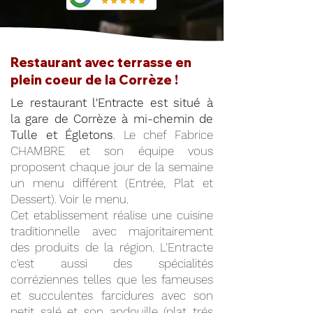
Restaurant avec terrasse en
plein coeur de la Corrèze !
Le restaurant l'Entracte est situé à
la gare de Corrèze à mi-chemin de
Tulle et Égletons
. Le chef Fabrice
CHAMBRE et son équipe vous
proposent chaque jour de la semaine
un menu différent (Entrée, Plat et
Dessert). Voir le menu.
Cet etablissement réalise une cuisine
traditionnelle avec majoritairement
des produits de la région. L'Entracte
c'est aussi des spécialités
corréziennes telles que les fameuses
et succulentes farcidures avec son
petit salé et son andouille (plat trés