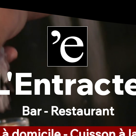
L'Entract
Bar - Restaurant
 à domicile - Cuisson à 