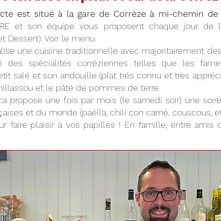
acte est situé à la gare de Corrèze à mi-chemin de 
RE et son équipe vous proposent chaque jour de
 et Dessert). Voir le menu.
ise une cuisine traditionnelle avec majoritairement des 
ssi des spécialités corréziennes telles que les fam
tit salé et son andouille (plat trés connu et très appré
e millassou et le pâté de pommes de terre.
brica propose une fois par mois (le samedi soir) une so
aises et du monde (paëlla, chili con carné, couscous, etc.
r faire plaisir à vos papilles ! En famille, entre amis