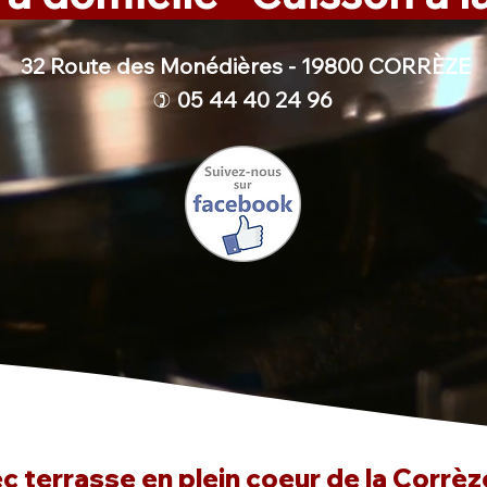
32 Route des Monédières - 19800 CORRÈZE
05 44 40 24 96
)
 terrasse en plein coeur de la Corrèze