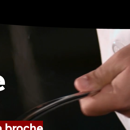
e
la broche