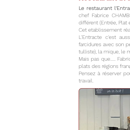
Le restaurant l'Entr
chef Fabrice CHAMB
différent (Entrée, Plat
Cet etablissement réal
L'Entracte c'est au
farcidures avec son pe
tulliste), la mique, l
Mais pas que...... Fa
plats des régions franç
Pensez à réserver pou
travail.