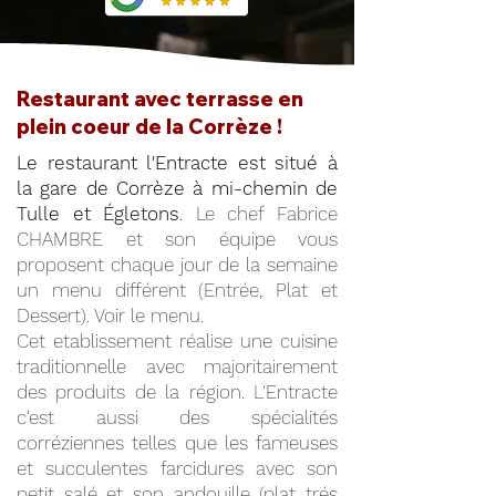
Restaurant avec terrasse en
plein coeur de la Corrèze !
Le restaurant l'Entracte est situé à
la gare de Corrèze à mi-chemin de
Tulle et Égletons
. Le chef Fabrice
CHAMBRE et son équipe vous
proposent chaque jour de la semaine
un menu différent (Entrée, Plat et
Dessert). Voir le menu.
Cet etablissement réalise une cuisine
traditionnelle avec majoritairement
des produits de la région. L'Entracte
c'est aussi des spécialités
corréziennes telles que les fameuses
et succulentes farcidures avec son
petit salé et son andouille (plat trés