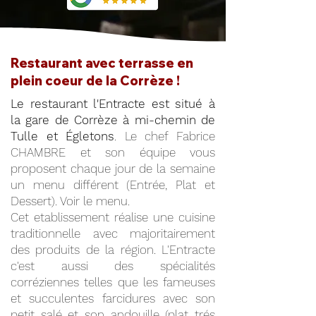
Restaurant avec terrasse en
plein coeur de la Corrèze !
Le restaurant l'Entracte est situé à
la gare de Corrèze à mi-chemin de
Tulle et Égletons
. Le chef Fabrice
CHAMBRE et son équipe vous
proposent chaque jour de la semaine
un menu différent (Entrée, Plat et
Dessert). Voir le menu.
Cet etablissement réalise une cuisine
traditionnelle avec majoritairement
des produits de la région. L'Entracte
c'est aussi des spécialités
corréziennes telles que les fameuses
et succulentes farcidures avec son
petit salé et son andouille (plat trés