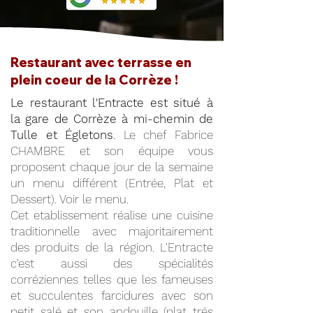
Restaurant avec terrasse en
plein coeur de la Corrèze !
Le restaurant l'Entracte est situé à
la gare de Corrèze à mi-chemin de
Tulle et Égletons
. Le chef Fabrice
CHAMBRE et son équipe vous
proposent chaque jour de la semaine
un menu différent (Entrée, Plat et
Dessert). Voir le menu.
Cet etablissement réalise une cuisine
traditionnelle avec majoritairement
des produits de la région. L'Entracte
c'est aussi des spécialités
corréziennes telles que les fameuses
et succulentes farcidures avec son
petit salé et son andouille (plat trés