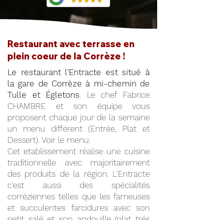
Restaurant avec terrasse en
plein coeur de la Corrèze !
Le restaurant l'Entracte est situé à
la gare de Corrèze à mi-chemin de
Tulle et Égletons
. Le chef Fabrice
CHAMBRE et son équipe vous
proposent chaque jour de la semaine
un menu différent (Entrée, Plat et
Dessert). Voir le menu.
Cet etablissement réalise une cuisine
traditionnelle avec majoritairement
des produits de la région. L'Entracte
c'est aussi des spécialités
corréziennes telles que les fameuses
et succulentes farcidures avec son
petit salé et son andouille (plat trés