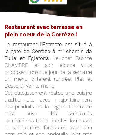
Restaurant avec terrasse en
plein coeur de la Corrèze !
Le restaurant l'Entracte est situé à
la gare de Corrèze à mi-chemin de
Tulle et Égletons
. Le chef Fabrice
CHAMBRE et son équipe vous
proposent chaque jour de la semaine
un menu différent (Entrée, Plat et
Dessert). Voir le menu.
Cet etablissement réalise une cuisine
traditionnelle avec majoritairement
des produits de la région. L'Entracte
c'est aussi des spécialités
corréziennes telles que les fameuses
et succulentes farcidures avec son
petit salé et son andouille (plat trés