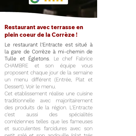
Restaurant avec terrasse en
plein coeur de la Corrèze !
Le restaurant l'Entracte est situé à
la gare de Corrèze à mi-chemin de
Tulle et Égletons
. Le chef Fabrice
CHAMBRE et son équipe vous
proposent chaque jour de la semaine
un menu différent (Entrée, Plat et
Dessert). Voir le menu.
Cet etablissement réalise une cuisine
traditionnelle avec majoritairement
des produits de la région. L'Entracte
c'est aussi des spécialités
corréziennes telles que les fameuses
et succulentes farcidures avec son
petit salé et son andouille (plat trés