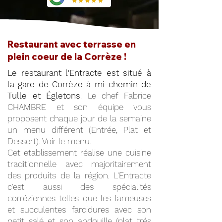
Restaurant avec terrasse en
plein coeur de la Corrèze !
Le restaurant l'Entracte est situé à
la gare de Corrèze à mi-chemin de
Tulle et Égletons
. Le chef Fabrice
CHAMBRE et son équipe vous
proposent chaque jour de la semaine
un menu différent (Entrée, Plat et
Dessert). Voir le menu.
Cet etablissement réalise une cuisine
traditionnelle avec majoritairement
des produits de la région. L'Entracte
c'est aussi des spécialités
corréziennes telles que les fameuses
et succulentes farcidures avec son
petit salé et son andouille (plat trés