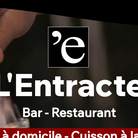
L'Entract
Bar - Restaurant
 à domicile - Cuisson à 