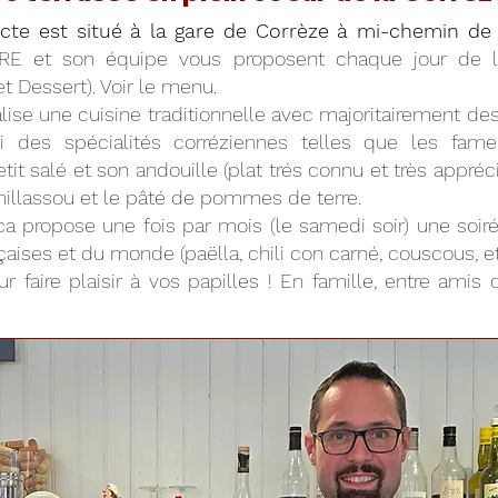
acte est situé à la gare de Corrèze à mi-chemin de 
RE et son équipe vous proposent chaque jour de
 et Dessert). Voir le menu.
ise une cuisine traditionnelle avec majoritairement des 
ssi des spécialités corréziennes telles que les fam
tit salé et son andouille (plat trés connu et très appré
e millassou et le pâté de pommes de terre.
brica propose une fois par mois (le samedi soir) une so
aises et du monde (paëlla, chili con carné, couscous, etc.
r faire plaisir à vos papilles ! En famille, entre amis