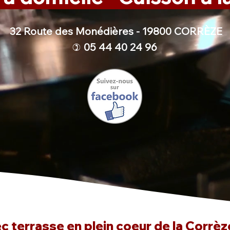
32 Route des Monédières - 19800 CORRÈZE
05 44 40 24 96
)
 terrasse en plein coeur de la Corrèze