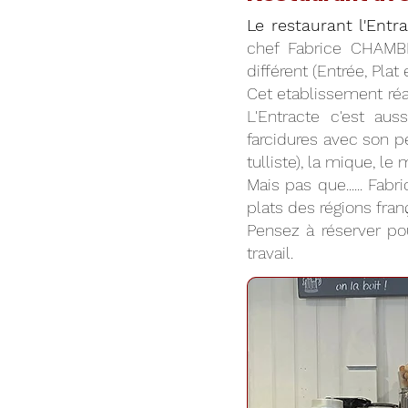
Le restaurant l'Entr
chef Fabrice CHAMB
différent (Entrée, Plat
Cet etablissement réal
L'Entracte c'est au
farcidures avec son pe
tulliste), la mique, l
Mais pas que...... Fa
plats des régions franç
Pensez à réserver pou
travail.