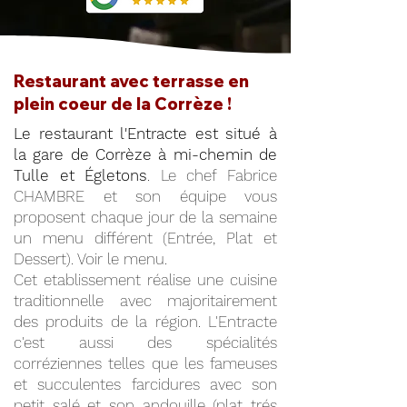
Restaurant avec terrasse en
plein coeur de la Corrèze !
Le restaurant l'Entracte est situé à
la gare de Corrèze à mi-chemin de
Tulle et Égletons
. Le chef Fabrice
CHAMBRE et son équipe vous
proposent chaque jour de la semaine
un menu différent (Entrée, Plat et
Dessert). Voir le menu.
Cet etablissement réalise une cuisine
traditionnelle avec majoritairement
des produits de la région. L'Entracte
c'est aussi des spécialités
corréziennes telles que les fameuses
et succulentes farcidures avec son
petit salé et son andouille (plat trés