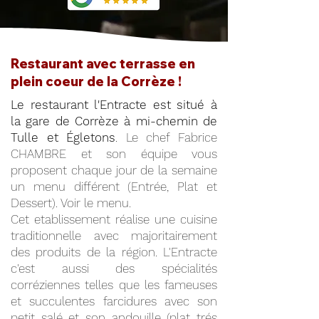
Restaurant avec terrasse en
plein coeur de la Corrèze !
Le restaurant l'Entracte est situé à
la gare de Corrèze à mi-chemin de
Tulle et Égletons
. Le chef Fabrice
CHAMBRE et son équipe vous
proposent chaque jour de la semaine
un menu différent (Entrée, Plat et
Dessert). Voir le menu.
Cet etablissement réalise une cuisine
traditionnelle avec majoritairement
des produits de la région. L'Entracte
c'est aussi des spécialités
corréziennes telles que les fameuses
et succulentes farcidures avec son
petit salé et son andouille (plat trés