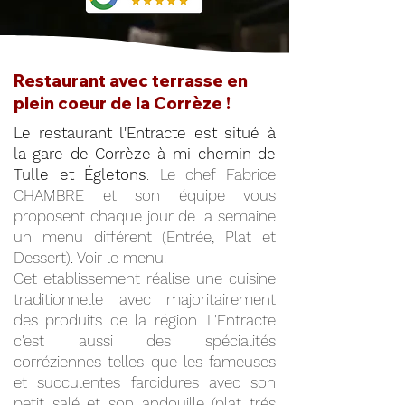
Restaurant avec terrasse en
plein coeur de la Corrèze !
Le restaurant l'Entracte est situé à
la gare de Corrèze à mi-chemin de
Tulle et Égletons
. Le chef Fabrice
CHAMBRE et son équipe vous
proposent chaque jour de la semaine
un menu différent (Entrée, Plat et
Dessert). Voir le menu.
Cet etablissement réalise une cuisine
traditionnelle avec majoritairement
des produits de la région. L'Entracte
c'est aussi des spécialités
corréziennes telles que les fameuses
et succulentes farcidures avec son
petit salé et son andouille (plat trés