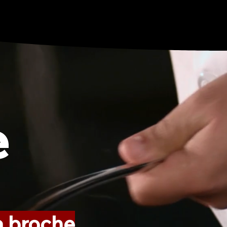
e
la broche