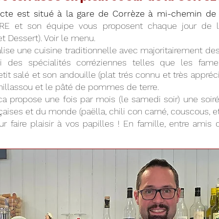
acte est situé à la gare de Corrèze à mi-chemin de 
RE et son équipe vous proposent chaque jour de
 et Dessert). Voir le menu.
ise une cuisine traditionnelle avec majoritairement des 
ssi des spécialités corréziennes telles que les fam
tit salé et son andouille (plat trés connu et très appré
e millassou et le pâté de pommes de terre.
brica propose une fois par mois (le samedi soir) une so
aises et du monde (paëlla, chili con carné, couscous, etc.
r faire plaisir à vos papilles ! En famille, entre amis