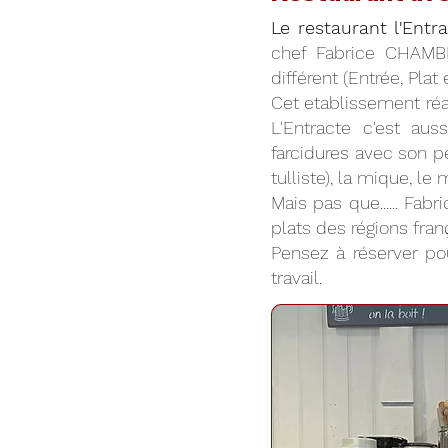
Le restaurant l'Entr
chef Fabrice CHAMB
différent (Entrée, Plat
Cet etablissement réal
L'Entracte c'est au
farcidures avec son pe
tulliste), la mique, l
Mais pas que...... Fa
plats des régions franç
Pensez à réserver pou
travail.