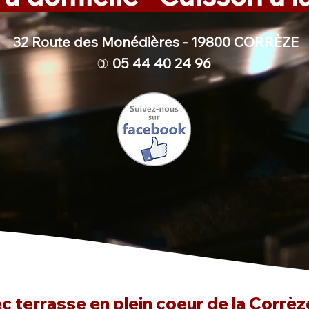
32 Route des Monédières - 19800 CORRÈZE
05 44 40 24 96
)
 terrasse en plein coeur de la Corrèze