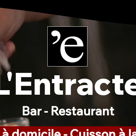
L'Entract
Bar - Restaurant
 à domicile - Cuisson à 