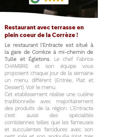
Restaurant avec terrasse en
plein coeur de la Corrèze !
Le restaurant l'Entracte est situé à
la gare de Corrèze à mi-chemin de
Tulle et Égletons
. Le chef Fabrice
CHAMBRE et son équipe vous
proposent chaque jour de la semaine
un menu différent (Entrée, Plat et
Dessert). Voir le menu.
Cet etablissement réalise une cuisine
traditionnelle avec majoritairement
des produits de la région. L'Entracte
c'est aussi des spécialités
corréziennes telles que les fameuses
et succulentes farcidures avec son
petit salé et son andouille (plat trés