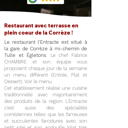
Restaurant avec terrasse en
plein coeur de la Corrèze !
Le restaurant l'Entracte est situé à
la gare de Corrèze à mi-chemin de
Tulle et Égletons
. Le chef Fabrice
CHAMBRE et son équipe vous
proposent chaque jour de la semaine
un menu différent (Entrée, Plat et
Dessert). Voir le menu.
Cet etablissement réalise une cuisine
traditionnelle avec majoritairement
des produits de la région. L'Entracte
c'est aussi des spécialités
corréziennes telles que les fameuses
et succulentes farcidures avec son
petit salé et son andouille (plat trés