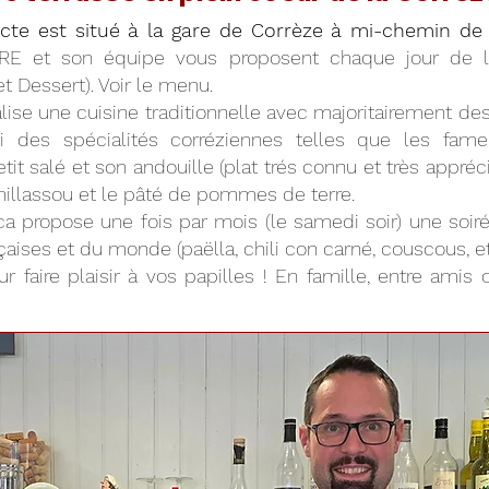
acte est situé à la gare de Corrèze à mi-chemin de 
RE et son équipe vous proposent chaque jour de
 et Dessert). Voir le menu.
ise une cuisine traditionnelle avec majoritairement des 
ssi des spécialités corréziennes telles que les fam
tit salé et son andouille (plat trés connu et très appré
e millassou et le pâté de pommes de terre.
brica propose une fois par mois (le samedi soir) une so
aises et du monde (paëlla, chili con carné, couscous, etc.
r faire plaisir à vos papilles ! En famille, entre amis