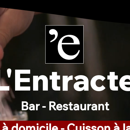
L'Entract
Bar - Restaurant
 à domicile - Cuisson à 