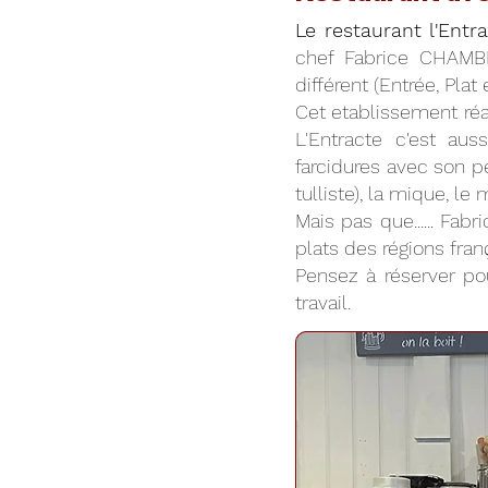
Le restaurant l'Entr
chef Fabrice CHAMB
différent (Entrée, Plat
Cet etablissement réal
L'Entracte c'est au
farcidures avec son pe
tulliste), la mique, l
Mais pas que...... Fa
plats des régions franç
Pensez à réserver pou
travail.