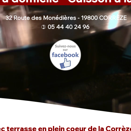
32 Route des Monédières - 19800 CORRÈZE
05 44 40 24 96
)
 terrasse en plein coeur de la Corrèze