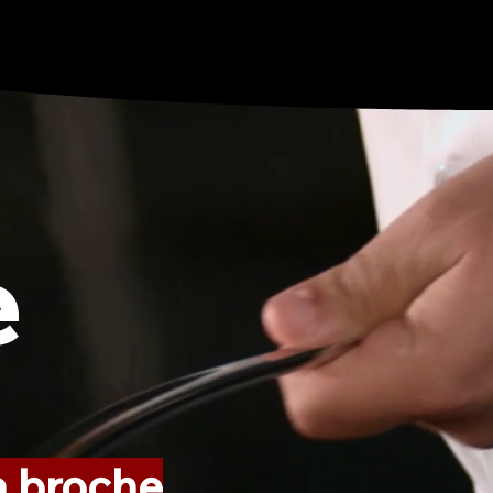
e
la broche