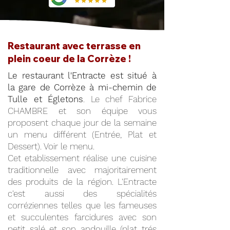
Restaurant avec terrasse en
plein coeur de la Corrèze !
Le restaurant l'Entracte est situé à
la gare de Corrèze à mi-chemin de
Tulle et Égletons
. Le chef Fabrice
CHAMBRE et son équipe vous
proposent chaque jour de la semaine
un menu différent (Entrée, Plat et
Dessert). Voir le menu.
Cet etablissement réalise une cuisine
traditionnelle avec majoritairement
des produits de la région. L'Entracte
c'est aussi des spécialités
corréziennes telles que les fameuses
et succulentes farcidures avec son
petit salé et son andouille (plat trés