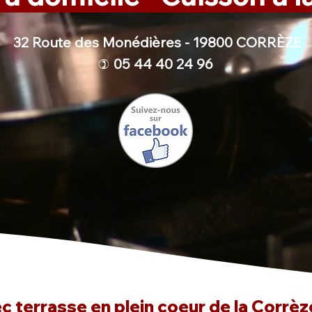
32 Route des Monédières - 19800 CORRÈZE
05 44 40 24 96
)
 terrasse en plein coeur de la Corrèze