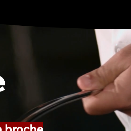
e
la broche