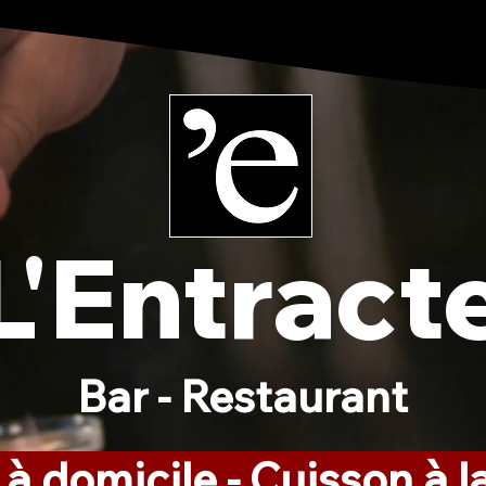
L'Entract
Bar - Restaurant
 à domicile - Cuisson à 