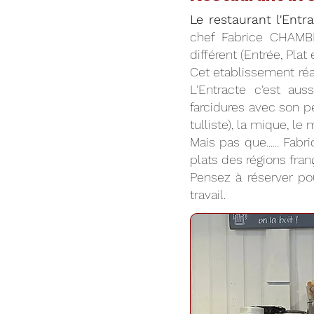
Le restaurant l'Entr
chef Fabrice CHAMB
différent (Entrée, Plat
Cet etablissement réal
L'Entracte c'est au
farcidures avec son pe
tulliste), la mique, l
Mais pas que...... Fa
plats des régions franç
Pensez à réserver pou
travail.