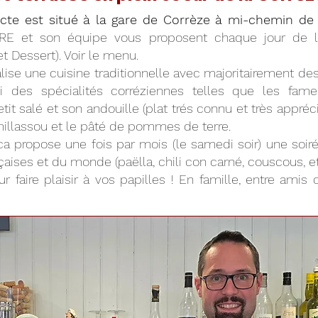
acte est situé à la gare de Corrèze à mi-chemin de 
RE et son équipe vous proposent chaque jour de
 et Dessert). Voir le menu.
ise une cuisine traditionnelle avec majoritairement des 
ssi des spécialités corréziennes telles que les fam
tit salé et son andouille (plat trés connu et très appré
e millassou et le pâté de pommes de terre.
brica propose une fois par mois (le samedi soir) une so
aises et du monde (paëlla, chili con carné, couscous, etc.
r faire plaisir à vos papilles ! En famille, entre amis