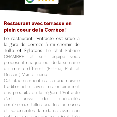
Restaurant avec terrasse en
plein coeur de la Corrèze !
Le restaurant l'Entracte est situé à
la gare de Corrèze à mi-chemin de
Tulle et Égletons
. Le chef Fabrice
CHAMBRE et son équipe vous
proposent chaque jour de la semaine
un menu différent (Entrée, Plat et
Dessert). Voir le menu.
Cet etablissement réalise une cuisine
traditionnelle avec majoritairement
des produits de la région. L'Entracte
c'est aussi des spécialités
corréziennes telles que les fameuses
et succulentes farcidures avec son
petit salé et son andouille (plat trés