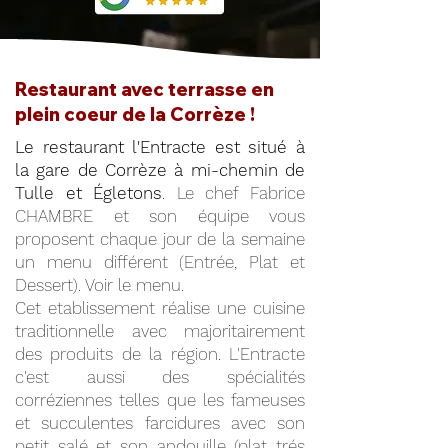
Restaurant avec terrasse en
plein coeur de la Corrèze !
Le restaurant l'Entracte est situé à
la gare de Corrèze à mi-chemin de
Tulle et Égletons
. Le chef Fabrice
CHAMBRE et son équipe vous
proposent chaque jour de la semaine
un menu différent (Entrée, Plat et
Dessert). Voir le menu.
Cet etablissement réalise une cuisine
traditionnelle avec majoritairement
des produits de la région. L'Entracte
c'est aussi des spécialités
corréziennes telles que les fameuses
et succulentes farcidures avec son
petit salé et son andouille (plat trés