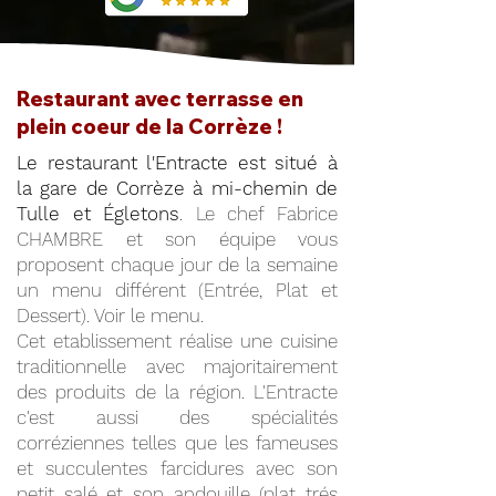
Restaurant avec terrasse en
plein coeur de la Corrèze !
Le restaurant l'Entracte est situé à
la gare de Corrèze à mi-chemin de
Tulle et Égletons
. Le chef Fabrice
CHAMBRE et son équipe vous
proposent chaque jour de la semaine
un menu différent (Entrée, Plat et
Dessert). Voir le menu.
Cet etablissement réalise une cuisine
traditionnelle avec majoritairement
des produits de la région. L'Entracte
c'est aussi des spécialités
corréziennes telles que les fameuses
et succulentes farcidures avec son
petit salé et son andouille (plat trés