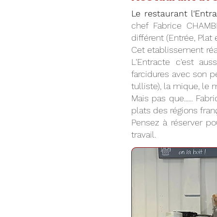
Le restaurant l'Entr
chef Fabrice CHAMB
différent (Entrée, Plat
Cet etablissement réal
L'Entracte c'est au
farcidures avec son pe
tulliste), la mique, l
Mais pas que...... Fa
plats des régions franç
Pensez à réserver pou
travail.