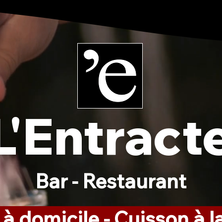
L'Entract
Bar - Restaurant
 à domicile - Cuisson à 