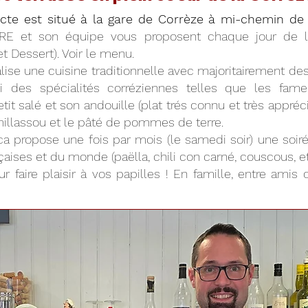
acte est situé à la gare de Corrèze à mi-chemin de 
RE et son équipe vous proposent chaque jour de
 et Dessert). Voir le menu.
ise une cuisine traditionnelle avec majoritairement des 
ssi des spécialités corréziennes telles que les fam
tit salé et son andouille (plat trés connu et très appré
e millassou et le pâté de pommes de terre.
brica propose une fois par mois (le samedi soir) une so
aises et du monde (paëlla, chili con carné, couscous, etc.
r faire plaisir à vos papilles ! En famille, entre amis