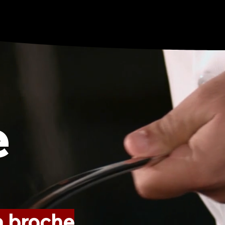
e
la broche