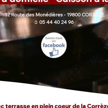
32 Route des Monédières - 19800 CORRÈZE
05 44 40 24 96
)
 terrasse en plein coeur de la Corrèze